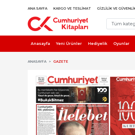
ANA SAYFA
KARGO VE TESLIMAT
GIZLILIK VE GÜVENLI
Anasayfa
Yeni Ürünler
Hediyelik
Oyunlar
ANASAYFA
GAZETE