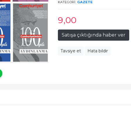
KATEGORI:
GAZETE
9
,00
Satışa çıktığında haber ver
Tavsiye et
Hata bildir