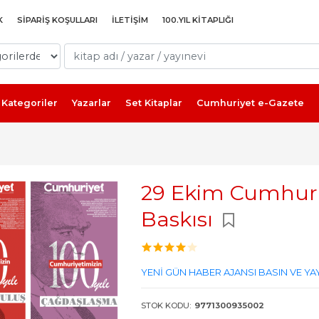
K
SIPARIŞ KOŞULLARI
İLETIŞIM
100.YIL KITAPLIĞI
Kategoriler
Yazarlar
Set Kitaplar
Cumhuriyet e-Gazete
29 Ekim Cumhuriy
Baskısı
YENİ GÜN HABER AJANSI BASIN VE YAY
STOK KODU:
9771300935002