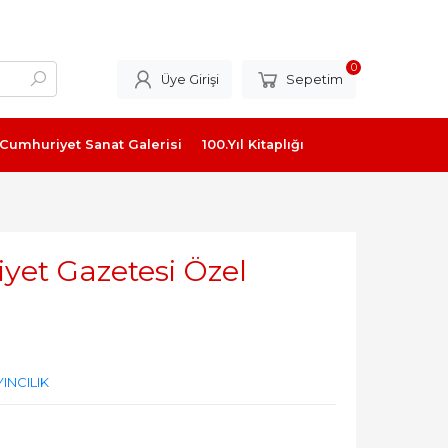
0
Üye Girişi
Sepetim
Cumhuriyet Sanat Galerisi
100.Yıl Kitaplığı
et Gazetesi Özel
INCILIK