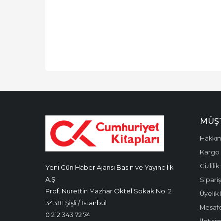
MÜŞT
Hakkı
Kargo 
Gizlili
Yeni Gün Haber Ajansı Basın ve Yayıncılık
A.Ş.
Sipariş
Prof. Nurettin Mazhar Öktel Sokak No: 2
Üyelik 
34381 Şişli / İstanbul
Mesafe
0 212 343 72 74