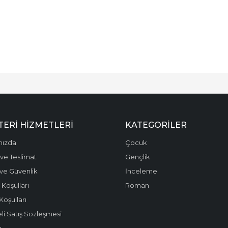
ERI HIZMETLERI
KATEGORILER
mızda
Çocuk
ve Teslimat
Gençlik
k ve Güvenlik
İnceleme
 Koşulları
Roman
Koşulları
li Satış Sözleşmesi