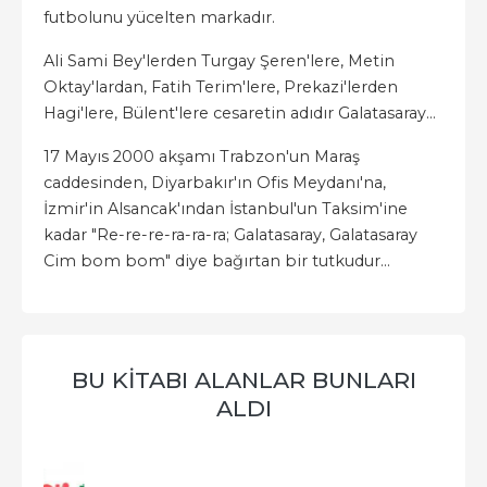
futbolunu yücelten markadır.
Ali Sami Bey'lerden Turgay Şeren'lere, Metin
Oktay'lardan, Fatih Terim'lere, Prekazi'lerden
Hagi'lere, Bülent'lere cesaretin adıdır Galatasaray...
17 Mayıs 2000 akşamı Trabzon'un Maraş
caddesinden, Diyarbakır'ın Ofis Meydanı'na,
İzmir'in Alsancak'ından İstanbul'un Taksim'ine
kadar "Re-re-re-ra-ra-ra; Galatasaray, Galatasaray
Cim bom bom" diye bağırtan bir tutkudur...
BU KITABI ALANLAR BUNLARI
ALDI
-%