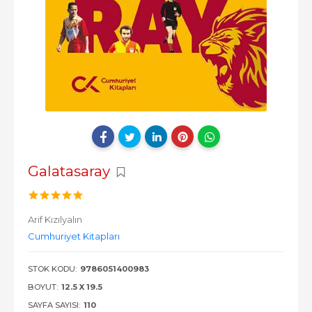
Galatasaray
Arif Kızılyalın
Cumhuriyet Kitapları
STOK KODU:
9786051400983
BOYUT:
12.5 X 19.5
SAYFA SAYISI:
110