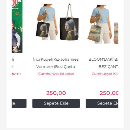
İnci Küpeli Kız-Johannes 
BLOOM'DAKİ BAHÇE -
Kafd
Vermeer (Bez Çanta 
BEZ ÇANTA
rı
Cumhuriyet Kitapları
Cumhuriyet Kitapları
35*40)
C
250
,00
250
,00
Sepete Ekle
Sepete Ekle