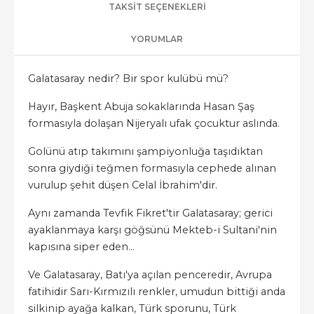
TAKSIT SEÇENEKLERI
YORUMLAR
Galatasaray nedir? Bir spor kulübü mü?
Hayır, Başkent Abuja sokaklarında Hasan Şaş
formasıyla dolaşan Nijeryalı ufak çocuktur aslında.
Golünü atıp takımını şampiyonluğa taşıdıktan
sonra giydiği teğmen formasıyla cephede alınan
vurulup şehit düşen Celal İbrahim'dir.
Aynı zamanda Tevfik Fikret'tir Galatasaray; gerici
ayaklanmaya karşı göğsünü Mekteb-i Sultani'nin
kapısına siper eden...
Ve Galatasaray, Batı'ya açılan penceredir, Avrupa
fatihidir Sarı-Kırmızılı renkler, umudun bittiği anda
silkinip ayağa kalkan, Türk sporunu, Türk