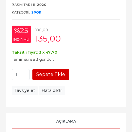
BASIM TARIHI:
2020
KATEGORI:
SPOR
%25
180
,00
135
,00
INDIRIMLI
Taksitli fiyat: 3 x
47
,70
Temin süresi 3 gündür.
Sepete Ekle
Tavsiye et
Hata bildir
AÇIKLAMA