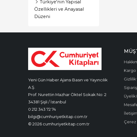
Türkiye'nin Yapısal
İnceleme
Özellikleri ve Anayasal
Düzeni
İnceleme - Felsefe
İnceleme - Siyasi
Yazılar
İnceleme- Derleme
MÜŞT
Karikatür
Hakkı
Kargo 
Kişisel Gelişim
Gizlili
Yeni Gün Haber Ajansı Basın ve Yayıncılık
Makale
A.Ş.
Sipariş
Prof. Nurettin Mazhar Öktel Sokak No: 2
Mektup
Üyelik 
34381 Şişli / İstanbul
Mesafe
Oyunlar
0 212 343 72 74
İletişi
bilgi@cumhuriyetkitap.com.tr
Öykü
Çerez P
© 2026 cumhuriyetkitap.com.tr
Popüler Bilim