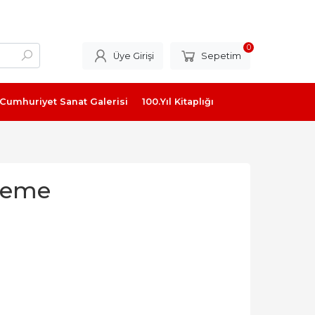
0
Üye Girişi
Sepetim
Cumhuriyet Sanat Galerisi
100.Yıl Kitaplığı
rleme