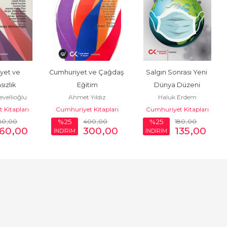
yet ve 
Cumhuriyet ve Çağdaş 
Salgın Sonrası Yeni 
ızlık
Eğitim
Dünya Düzeni
evellioğlu
Ahmet Yıldız
Haluk Erdem
 Kitapları
Cumhuriyet Kitapları
Cumhuriyet Kitapları
80
,00
400
,00
180
,00
%25
%25
60
,00
300
,00
135
,00
İNDİRİM
İNDİRİM