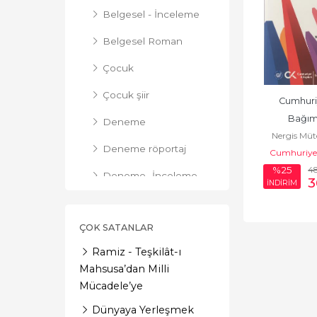
Belgesel - İnceleme
Belgesel Roman
Çocuk
Çocuk şiir
Cumhuri
Bağıms
Deneme
Nergis Müt
Deneme röportaj
Cumhuriyet
4
%25
Deneme- İnceleme
3
İNDİRİM
Deneme-İnceleme
ÇOK SATANLAR
Derleme
Ramiz - Teşkilât-ı
Derleme -
Mahsusa’dan Milli
Yaşamöyküsü
Mücadele’ye
Derleme-Makale
Dünyaya Yerleşmek