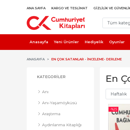
ANA SAYFA
KARGO VE TESLIMAT
GIZLILIK VE GÜVENLI
Anasayfa
Yeni Ürünler
Hediyelik
Oyunlar
ANASAYFA
EN ÇOK SATANLAR - İNCELEME- DERLEME
En Ç
KATEGORILER
Anı
Anı-Yaşamöyküsü
-%
25
Araştırma
Aydınlanma Kitaplığı