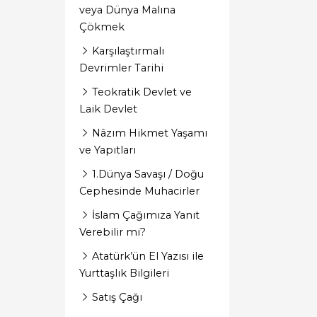
veya Dünya Malına
Edebiyat- Eleştiri
Çökmek
Eleştirel Deneme
Karşılaştırmalı
Fabl - Gülmece
Devrimler Tarihi
Gençlik
Teokratik Devlet ve
Laik Devlet
Gezi
Nâzım Hikmet Yaşamı
Gezi deneme
ve Yapıtları
Gezi İnceleme
1.Dünya Savaşı / Doğu
Cephesinde Muhacirler
Gezi-İnceleme
İslam Çağımıza Yanıt
Gülmece
Verebilir mi?
Güncel Araştırma
Atatürk’ün El Yazısı ile
Yurttaşlık Bilgileri
Hiciv- mizah
Satış Çağı
Hikaye