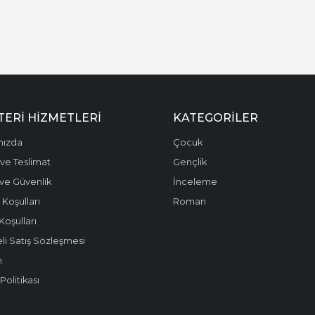
ERI HIZMETLERI
KATEGORILER
mızda
Çocuk
ve Teslimat
Gençlik
k ve Güvenlik
İnceleme
 Koşulları
Roman
Koşulları
li Satış Sözleşmesi
m
olitikası