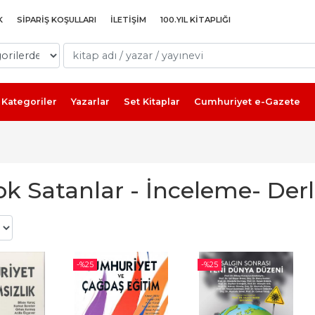
K
SIPARIŞ KOŞULLARI
İLETIŞIM
100.YIL KITAPLIĞI
Kategoriler
Yazarlar
Set Kitaplar
Cumhuriyet e-Gazete
ok Satanlar - İnceleme- De
-%
25
-%
25