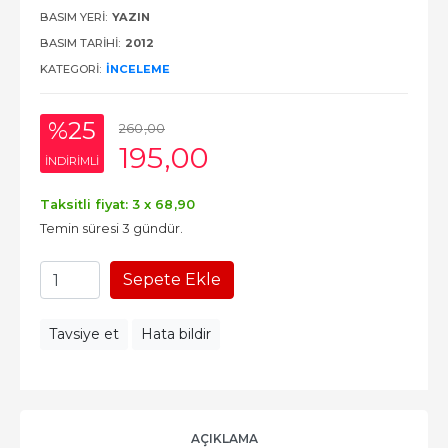
BASIM YERI:
YAZIN
BASIM TARIHI:
2012
KATEGORI:
İNCELEME
%25
260
,00
195
,00
INDIRIMLI
Taksitli fiyat: 3 x
68
,90
Temin süresi 3 gündür.
Sepete Ekle
Tavsiye et
Hata bildir
AÇIKLAMA