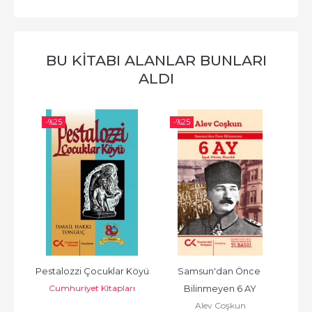
BU KITABI ALANLAR BUNLARI
ALDI
-%
25
-%
25
-%
Son 
Pestalozzi Çocuklar Köyü
Samsun'dan Önce 
Cumhuriyet Kitapları
Bilinmeyen 6 AY
Alev Coşkun