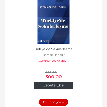
Türkiye’de Sekülerleşme
Osman Bahadır
Cumhuriyet Kitapları
400
,00
300
,00
Sepete Ekle
Tümünü göster