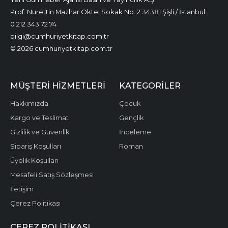
Prof. Nurettin Mazhar Öktel Sokak No: 2 34381 Şişli / İstanbul
0 212 343 72 74
bilgi@cumhuriyetkitap.com.tr
© 2026 cumhuriyetkitap.com.tr
MÜŞTERI HIZMETLERI
KATEGORILER
Hakkımızda
Çocuk
Kargo ve Teslimat
Gençlik
Gizlilik ve Güvenlik
İnceleme
Sipariş Koşulları
Roman
Üyelik Koşulları
Mesafeli Satış Sözleşmesi
İletişim
Çerez Politikası
ÇEREZ POLITIKASI