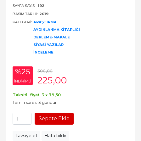
SAYFA SAYISI:
192
BASIM TARIHI:
2019
KATEGORI:
ARAŞTIRMA
AYDINLANMA KITAPLIĞI
DERLEME-MAKALE
SIYASI YAZILAR
İNCELEME
%25
300
,00
225
,00
INDIRIMLI
Taksitli fiyat: 3 x
79
,50
Temin süresi 3 gündür.
Sepete Ekle
Tavsiye et
Hata bildir