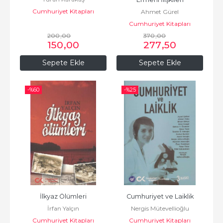
Cumhuriyet Kitapları
Ahmet Gürel
Cumhuriyet Kitapları
200
,00
370
,00
150
,00
277
,50
Sepete Ekle
Sepete Ekle
-%
60
-%
25
İlkyaz Ölümleri
Cumhuriyet ve Laiklik
İrfan Yalçın
Nergis Mütevellioğlu
Cumhuriyet Kitapları
Cumhuriyet Kitapları