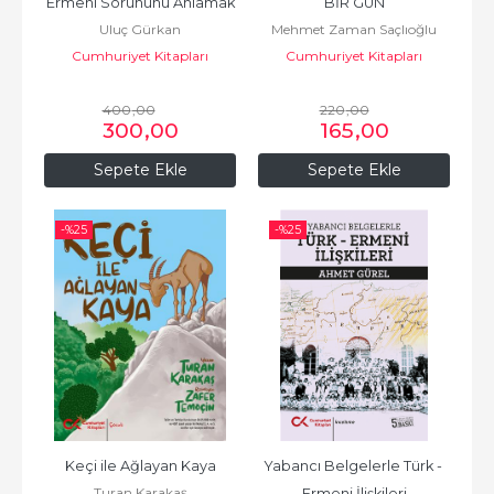
Ermeni Sorununu Anlamak
BİR GÜN
Uluç Gürkan
Mehmet Zaman Saçlıoğlu
Cumhuriyet Kitapları
Cumhuriyet Kitapları
400
,00
220
,00
300
,00
165
,00
Sepete Ekle
Sepete Ekle
-%
25
-%
25
Keçi ile Ağlayan Kaya
Yabancı Belgelerle Türk - 
Turan Karakaş
Ermeni İlişkileri