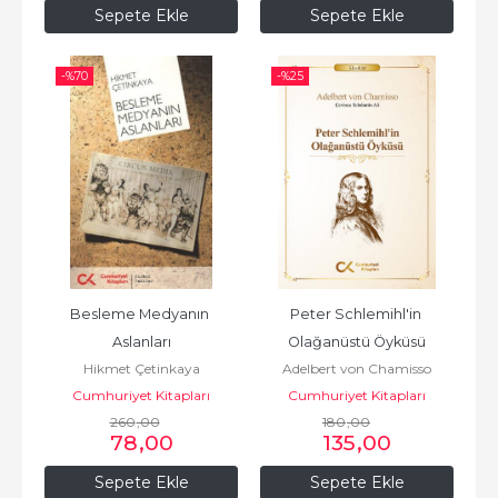
Sepete Ekle
Sepete Ekle
-%
70
-%
25
Besleme Medyanın 
Peter Schlemihl'in 
Aslanları
Olağanüstü Öyküsü
Hikmet Çetinkaya
Adelbert von Chamisso
Cumhuriyet Kitapları
Cumhuriyet Kitapları
260
,00
180
,00
78
,00
135
,00
Sepete Ekle
Sepete Ekle