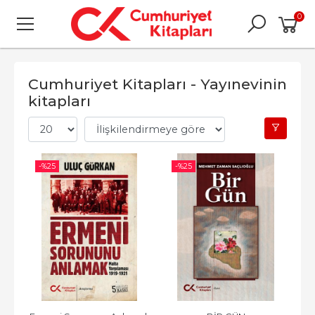
0
Cumhuriyet Kitapları - Yayınevinin
kitapları
-%
25
-%
25