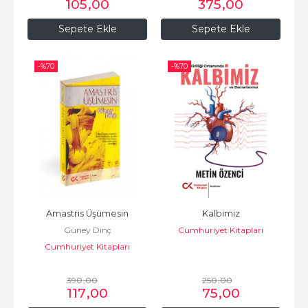
105
,00
375
,00
Sepete Ekle
Sepete Ekle
-%
70
-%
70
Amastris Üşümesin
Kalbimiz
Güney Dinç
Cumhuriyet Kitapları
Cumhuriyet Kitapları
390
,00
250
,00
117
,00
75
,00