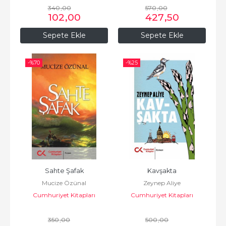
340
,00
570
,00
102
,00
427
,50
Sepete Ekle
Sepete Ekle
-%
70
-%
25
Sahte Şafak
Kavşakta
Mucize Özünal
Zeynep Aliye
Cumhuriyet Kitapları
Cumhuriyet Kitapları
350
,00
500
,00