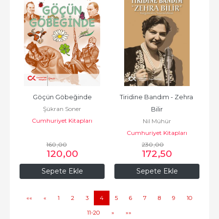
Göçün Göbeğinde
Tiridine Bandım - Zehra 
Şükran Soner
Bilir
Cumhuriyet Kitapları
Nil Mühür
Cumhuriyet Kitapları
160
,00
230
,00
120
,00
172
,50
Sepete Ekle
Sepete Ekle
««
«
1
2
3
4
5
6
7
8
9
10
11-20
»
»»