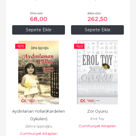
170
,00
350
,00
68
,00
262
,50
Sepete Ekle
Sepete Ekle
-%
70
-%
25
Aydınlanan Yollar(Kardelen 
Zor Oyunu
Erol Toy
Öyküleri)
Cumhuriyet Kitapları
Zehra İpşiroğlu
Cumhuriyet Kitapları