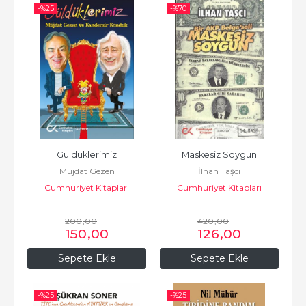
-%
25
-%
70
Güldüklerimiz
Maskesiz Soygun
Müjdat Gezen
İlhan Taşcı
Cumhuriyet Kitapları
Cumhuriyet Kitapları
200
,00
420
,00
150
,00
126
,00
Sepete Ekle
Sepete Ekle
-%
25
-%
25