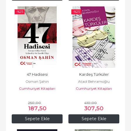
-%
25
-%
25
47 Hadisesi
Kardeş Türküler
Osman Şahin
Ataol Behramoğlu
Cumhuriyet Kitapları
Cumhuriyet Kitapları
250
,00
410
,00
187
,50
307
,50
Sepete Ekle
Sepete Ekle