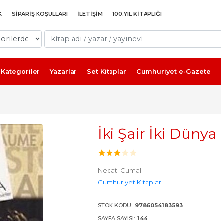
K
SIPARIŞ KOŞULLARI
İLETIŞIM
100.YIL KITAPLIĞI
Kategoriler
Yazarlar
Set Kitaplar
Cumhuriyet e-Gazete
İki Şair İki Dünya
Necati Cumalı
Cumhuriyet Kitapları
STOK KODU:
9786054183593
SAYFA SAYISI:
144