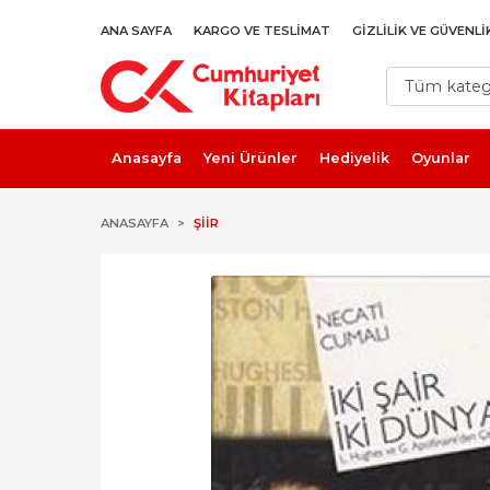
ANA SAYFA
KARGO VE TESLIMAT
GIZLILIK VE GÜVENLI
Anasayfa
Yeni Ürünler
Hediyelik
Oyunlar
ANASAYFA
ŞIIR