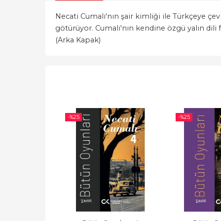
Necati Cumalı'nın şair kimliği ile Türkçeye çe
götürüyor. Cumalı'nın kendine özgü yalın dili fa
(Arka Kapak)
-%
25
-%
25