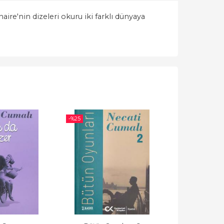
ire'nin dizeleri okuru iki farklı dünyaya
-%
25
-%
25