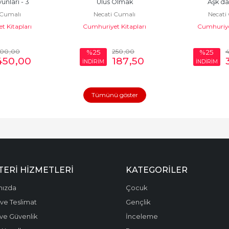
nları - 3
Ulus Olmak
Aşk da
 Cumalı
Necati Cumalı
Necati
 Kitapları
Cumhuriyet Kitapları
Cumhuriyet
600
,00
250
,00
%25
%25
450
,00
187
,50
İNDİRİM
İNDİRİM
Tümünü göster
ERI HIZMETLERI
KATEGORILER
mızda
Çocuk
ve Teslimat
Gençlik
k ve Güvenlik
İnceleme