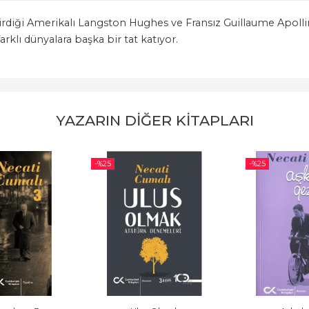
virdiği Amerikalı Langston Hughes ve Fransız Guillaume Apollina
rklı dünyalara başka bir tat katıyor.
YAZARIN DIĞER KITAPLARI
-%
25
-%
25