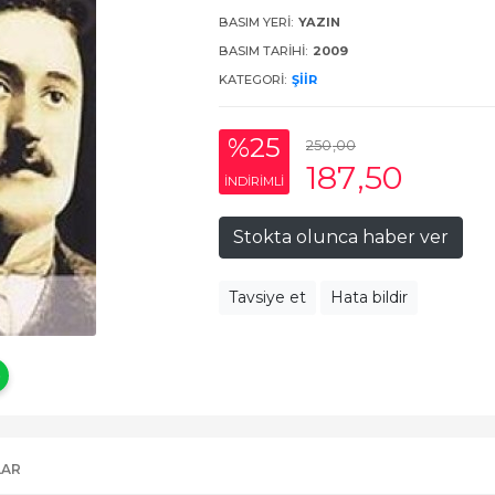
BASIM YERI:
YAZIN
BASIM TARIHI:
2009
KATEGORI:
ŞIIR
%25
250
,00
187
,50
INDIRIMLI
Stokta olunca haber ver
Tavsiye et
Hata bildir
LAR