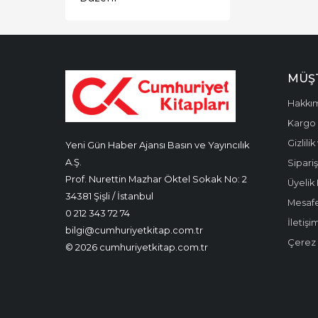
MÜŞT
Hakkı
Kargo 
Gizlili
Yeni Gün Haber Ajansı Basın ve Yayıncılık
A.Ş.
Sipariş
Prof. Nurettin Mazhar Öktel Sokak No: 2
Üyelik 
34381 Şişli / İstanbul
Mesafe
0 212 343 72 74
İletişi
bilgi@cumhuriyetkitap.com.tr
Çerez P
© 2026 cumhuriyetkitap.com.tr