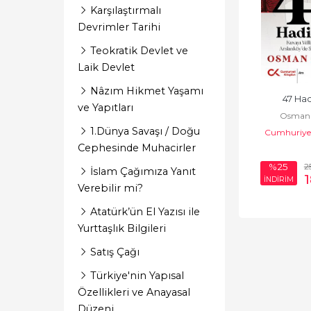
Karşılaştırmalı
Devrimler Tarihi
Teokratik Devlet ve
Laik Devlet
Nâzım Hikmet Yaşamı
47 Had
ve Yapıtları
Osman 
1.Dünya Savaşı / Doğu
Cumhuriyet
Cephesinde Muhacirler
2
%25
İslam Çağımıza Yanıt
İNDİRİM
Verebilir mi?
Atatürk’ün El Yazısı ile
Yurttaşlık Bilgileri
Satış Çağı
Türkiye'nin Yapısal
Özellikleri ve Anayasal
Düzeni