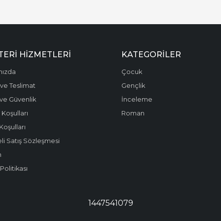
ERI HIZMETLERI
KATEGORILER
mızda
Çocuk
ve Teslimat
Gençlik
k ve Güvenlik
İnceleme
 Koşulları
Roman
Koşulları
li Satış Sözleşmesi
m
olitikası
1447541079