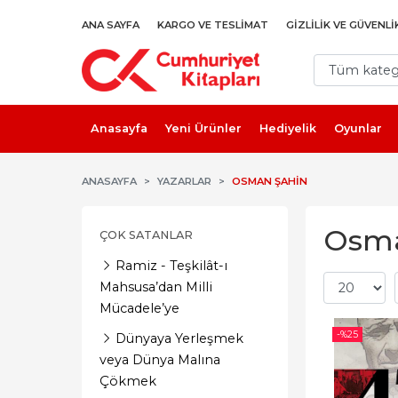
ANA SAYFA
KARGO VE TESLIMAT
GIZLILIK VE GÜVENLI
Anasayfa
Yeni Ürünler
Hediyelik
Oyunlar
ANASAYFA
YAZARLAR
OSMAN ŞAHIN
Osman
ÇOK SATANLAR
Ramiz - Teşkilât-ı
Mahsusa’dan Milli
Mücadele’ye
-%
25
Dünyaya Yerleşmek
veya Dünya Malına
Çökmek