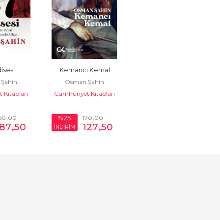
isesi
Kemancı Kemal
Şahin
Osman Şahin
 Kitapları
Cumhuriyet Kitapları
50
,00
170
,00
%25
187
,50
127
,50
İNDİRİM