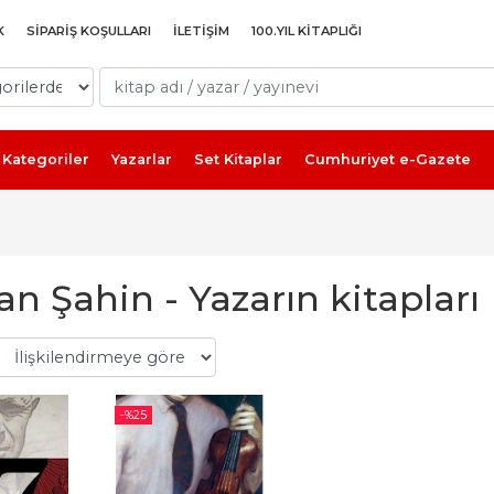
K
SIPARIŞ KOŞULLARI
İLETIŞIM
100.YIL KITAPLIĞI
Kategoriler
Yazarlar
Set Kitaplar
Cumhuriyet e-Gazete
 Şahin - Yazarın kitapları
-%
25