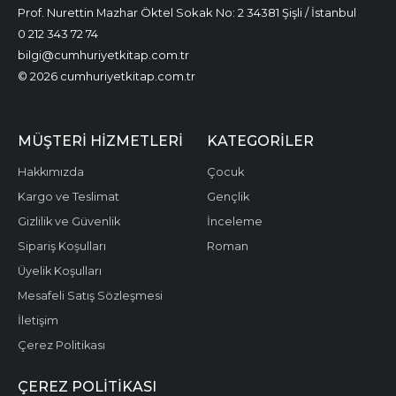
Prof. Nurettin Mazhar Öktel Sokak No: 2 34381 Şişli / İstanbul
0 212 343 72 74
bilgi@cumhuriyetkitap.com.tr
© 2026 cumhuriyetkitap.com.tr
MÜŞTERI HIZMETLERI
KATEGORILER
Hakkımızda
Çocuk
Kargo ve Teslimat
Gençlik
Gizlilik ve Güvenlik
İnceleme
Sipariş Koşulları
Roman
Üyelik Koşulları
Mesafeli Satış Sözleşmesi
İletişim
Çerez Politikası
ÇEREZ POLITIKASI