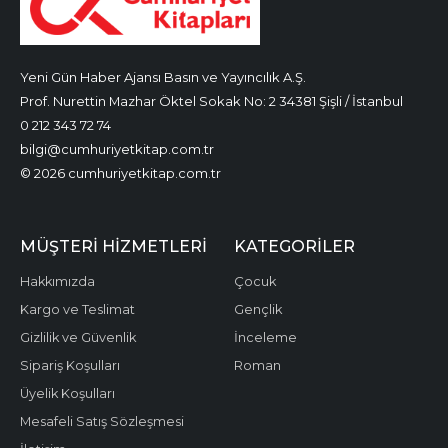
Yeni Gün Haber Ajansı Basın ve Yayıncılık A.Ş.
Prof. Nurettin Mazhar Öktel Sokak No: 2 34381 Şişli / İstanbul
0 212 343 72 74
bilgi@cumhuriyetkitap.com.tr
© 2026 cumhuriyetkitap.com.tr
MÜŞTERI HIZMETLERI
KATEGORILER
Hakkımızda
Çocuk
Kargo ve Teslimat
Gençlik
Gizlilik ve Güvenlik
İnceleme
Sipariş Koşulları
Roman
Üyelik Koşulları
Mesafeli Satış Sözleşmesi