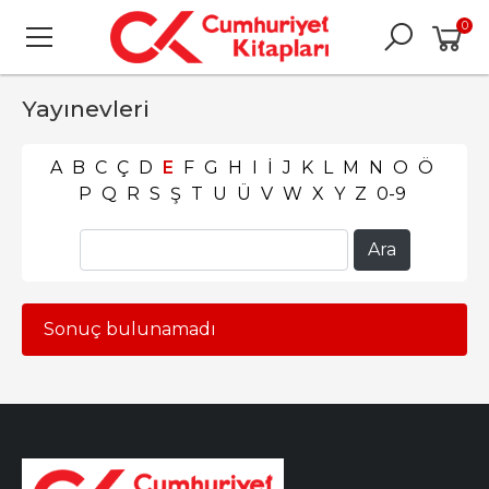
0
Yayınevleri
A
B
C
Ç
D
E
F
G
H
I
İ
J
K
L
M
N
O
Ö
P
Q
R
S
Ş
T
U
Ü
V
W
X
Y
Z
0-9
Sonuç bulunamadı