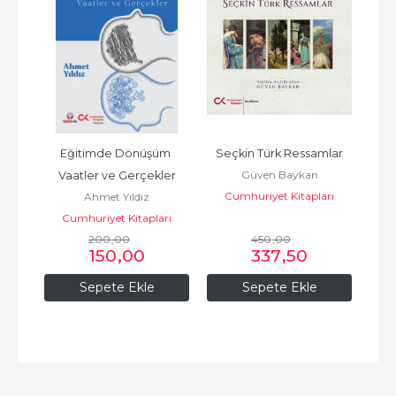
yeci 
Eğitimde Dönüşüm 
Seçkin Türk Ressamlar
Endo
Güven Baykan
dal
Vaatler ve Gerçekler
Çeş
Cumhuriyet Kitapları
Ahmet Yıldız
G
rı
Cumhuriyet Kitapları
200
,00
450
,00
150
,00
337
,50
Sepete Ekle
Sepete Ekle