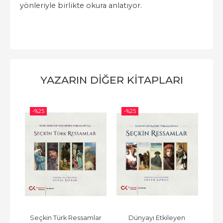
yönleriyle birlikte okura anlatıyor.
YAZARIN DIĞER KITAPLARI
-%
25
-%
25
-%
ar
Seçkin Türk Ressamlar
Dünyayı Etkileyen 