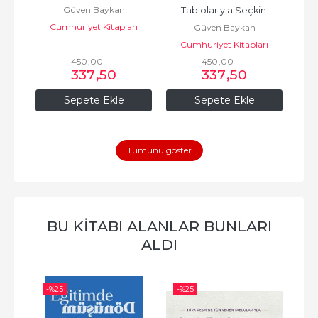
Güven Baykan
Tablolarıyla Seçkin 
rı
Cumhuriyet Kitapları
Güven Baykan
Ressamlar
Cumhuriyet Kitapları
C
450
,00
450
,00
337
,50
337
,50
Sepete Ekle
Sepete Ekle
Tümünü göster
BU KITABI ALANLAR BUNLARI
ALDI
-%
25
-%
25
-%