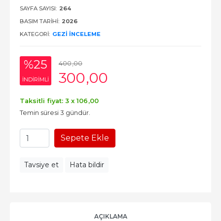
SAYFA SAYISI:
264
BASIM TARIHI:
2026
KATEGORI:
GEZI İNCELEME
%25
400
,00
300
,00
INDIRIMLI
Taksitli fiyat: 3 x
106
,00
Temin süresi 3 gündür.
Sepete Ekle
Tavsiye et
Hata bildir
AÇIKLAMA