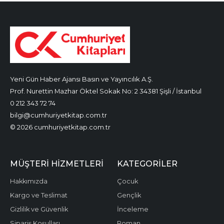
Yeni Gün Haber Ajansı Basın ve Yayıncılık A.Ş.
Prof. Nurettin Mazhar Öktel Sokak No: 2 34381 Şişli / İstanbul
0 212 343 72 74
bilgi@cumhuriyetkitap.com.tr
© 2026 cumhuriyetkitap.com.tr
MÜŞTERI HIZMETLERI
KATEGORILER
Hakkımızda
Çocuk
Kargo ve Teslimat
Gençlik
Gizlilik ve Güvenlik
İnceleme
Sipariş Koşulları
Roman