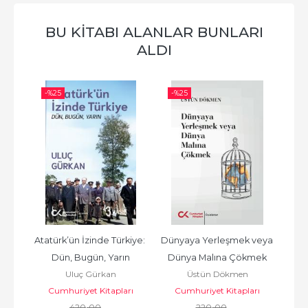
BU KITABI ALANLAR BUNLARI
ALDI
-%
25
-%
25
-%
ları
Atatürk’ün İzinde Türkiye: 
Dünyaya Yerleşmek veya 
Bir
Dün, Bugün, Yarın
Dünya Malına Çökmek
rı
C
Uluç Gürkan
Üstün Dökmen
Cumhuriyet Kitapları
Cumhuriyet Kitapları
420
,00
220
,00