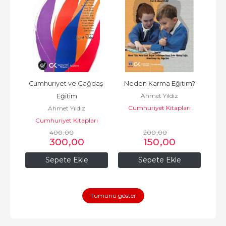
Cumhuriyet ve Çağdaş 
Neden Karma Eğitim?
Ahmet Yıldız
Eğitim
Cumhuriyet Kitapları
Ahmet Yıldız
rı
Cumhuriyet Kitapları
C
400
,00
200
,00
300
,00
150
,00
Sepete Ekle
Sepete Ekle
Tümünü göster