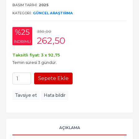
BASIM TARIHI:
2025
KATEGORI:
GÜNCEL ARAŞTIRMA
%25
350
,00
262
,50
INDIRIMLI
Taksitli fiyat: 3 x
92
,75
Temin süresi 3 gündür.
Sepete Ekle
Tavsiye et
Hata bildir
AÇIKLAMA