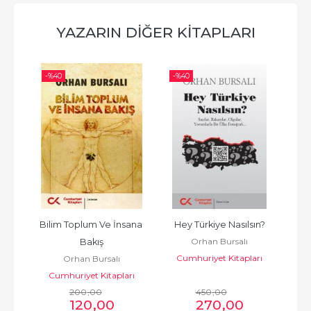
YAZARIN DIĞER KITAPLARI
-%
40
-%
40
-%
Bilim Toplum Ve İnsana 
Hey Türkiye Nasılsın?
Orhan Bursalı
Bakış
rı
Cumhuriyet Kitapları
C
Orhan Bursalı
Cumhuriyet Kitapları
200
,00
450
,00
120
,00
270
,00