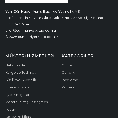
Yeni Gün Haber Ajansı Basın ve Yayıncılık A.Ş.
Prof. Nurettin Mazhar Öktel Sokak No: 2 34381 Şişli / İstanbul
0 212 343 72 74
bilgi@cumhuriyetkitap.com.tr
© 2026 cumhuriyetkitap.com.tr
MÜŞTERI HIZMETLERI
KATEGORILER
Hakkımızda
Çocuk
Kargo ve Teslimat
Gençlik
Gizlilik ve Güvenlik
İnceleme
Sipariş Koşulları
Roman
Üyelik Koşulları
Mesafeli Satış Sözleşmesi
İletişim
Çerez Politikası