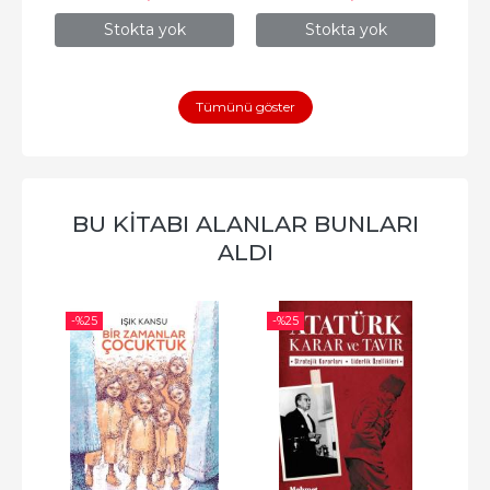
Stokta yok
Stokta yok
Tümünü göster
BU KITABI ALANLAR BUNLARI
ALDI
-%
25
-%
25
-%