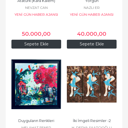
Atatürk (Kara Kalem)
Yorgun
NEVZAT CAN
NAZLI ER
YENİ GÜN HABER AJANSI
YENİ GÜN HABER AJANSI
BASIN VE YAYINCILIK
BASIN VE YAYINCILIK
50.000
,00
40.000
,00
Sepete Ekle
Sepete Ekle
Duyguların Renkleri
İki İmgeli Resimler -2
MELAHAT ŞENER
H. DERYA SAATÇIOĞLU