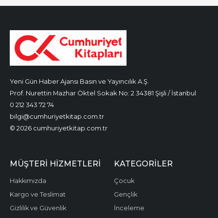
Yeni Gün Haber Ajansı Basın ve Yayıncılık A.Ş.
Prof. Nurettin Mazhar Öktel Sokak No: 2 34381 Şişli / İstanbul
0 212 343 72 74
bilgi@cumhuriyetkitap.com.tr
© 2026 cumhuriyetkitap.com.tr
MÜŞTERI HIZMETLERI
KATEGORILER
Hakkımızda
Çocuk
Kargo ve Teslimat
Gençlik
Gizlilik ve Güvenlik
İnceleme