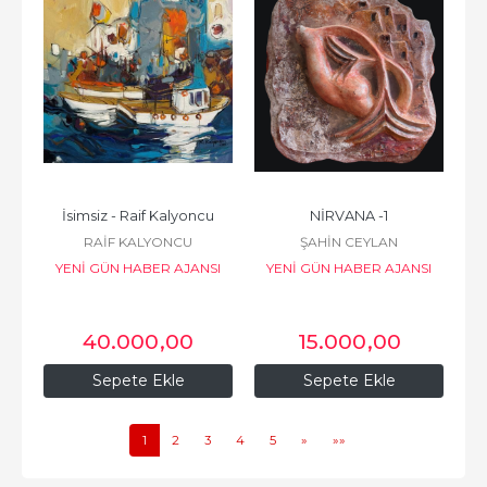
İsimsiz - Raif Kalyoncu
NİRVANA -1
RAİF KALYONCU
ŞAHİN CEYLAN
YENİ GÜN HABER AJANSI
YENİ GÜN HABER AJANSI
BASIN VE YAYINCILIK
BASIN VE YAYINCILIK
40.000
,00
15.000
,00
Sepete Ekle
Sepete Ekle
1
2
3
4
5
»
»»