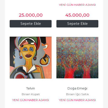
BASIN VE YAYINCILIK
YENİ GÜN HABER AJANSI
BASIN VE YAYINCILIK
25.000
,00
45.000
,00
Sepete Ekle
Sepete Ekle
Telvin
Doğa Emeği
Birsen Küpeli
Birsen İğci Saltık
YENİ GÜN HABER AJANSI
YENİ GÜN HABER AJANSI
BASIN VE YAYINCILIK
BASIN VE YAYINCILIK