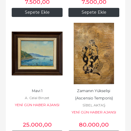
7.500
,00
7.500
,00
Sepete Ekle
Sepete Ekle
Mavi 1
Zamanın Yükselişi 
A. Celal Binzet
(Ascensio Temporis)
YENİ GÜN HABER AJANSI
SİBEL AKTAŞ
BASIN VE YAYINCILIK
YENİ GÜN HABER AJANSI
BASIN VE YAYINCILIK
25.000
,00
80.000
,00