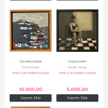
Gecekondular
Düşünceler
İmren Erşen
Nilüfer Atalay
YENİ GÜN HABER AJANSI
YENİ GÜN HABER AJANSI
BASIN VE YAYINCILIK
BASIN VE YAYINCILIK
10.000
,00
5.000
,00
Sepete Ekle
Sepete Ekle