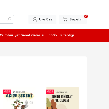
0
Üye Girişi
Sepetim
Cumhuriyet Sanat Galerisi
100.Yıl Kitaplığı
-%
25
-%
25