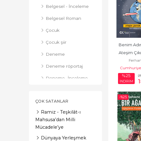
Belgesel - İnceleme
Belgesel Roman
Çocuk
Çocuk şiir
Benim Adı
Ateşim Çıkı
Deneme
Ferha
Ned
Deneme röportaj
Cumhuriyet
2
%25
Deneme- İnceleme
İNDİRİM
Deneme-İnceleme
-%
25
ÇOK SATANLAR
Derleme
Ramiz - Teşkilât-ı
Derleme -
Mahsusa’dan Milli
Yaşamöyküsü
Mücadele’ye
Derleme-Makale
Dünyaya Yerleşmek