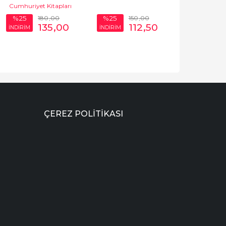
Cumhuriyet Kitapları
180
,00
150
,00
%25
%25
135
,00
112
,50
İNDİRİM
İNDİRİM
ÇEREZ POLITIKASI