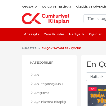
ANA SAYFA
KARGO VE TESLIMAT
GIZLILIK VE GÜVENLI
Anasayfa
Yeni Ürünler
Hediyelik
Oyunlar
ANASAYFA
EN ÇOK SATANLAR - ÇOCUK
En Ç
KATEGORILER
Anı
Anı-Yaşamöyküsü
-%
25
Araştırma
Aydınlanma Kitaplığı