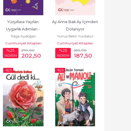
Yüzyıllara Yayılan 
Ay Anne Bak Ay İçimden 
Uygarlık Adımları - 
Dolanıyor
Tolga Aydoğan
Yunus Bekir Yurdakul
İnsanlığı Yücelten 
Cumhuriyet Kitapları
Cumhuriyet Kitapları
Buluşlar
270
,00
250
,00
%25
%25
202
,50
187
,50
İNDİRİM
İNDİRİM
-%
25
-%
25