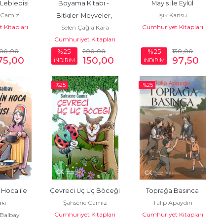
Leblebisi
Boyama Kitabı -  
Mayıs ile Eylül
 Camız
Işık Kansu
Bitkiler-Meyveler, 
 Kitapları
Cumhuriyet Kitapları
Selen Çağla Kara
Araçlar, Hayvanlar
Cumhuriyet Kitapları
100
,00
200
,00
130
,00
%25
%25
75
,00
150
,00
97
,50
İNDİRİM
İNDİRİM
-%
25
-%
25
Hoca ile 
Çevreci Uç Uç Böceği
Toprağa Basınca
Şahsene Camız
Talip Apaydın
ısı
Cumhuriyet Kitapları
Cumhuriyet Kitapları
 Balbay