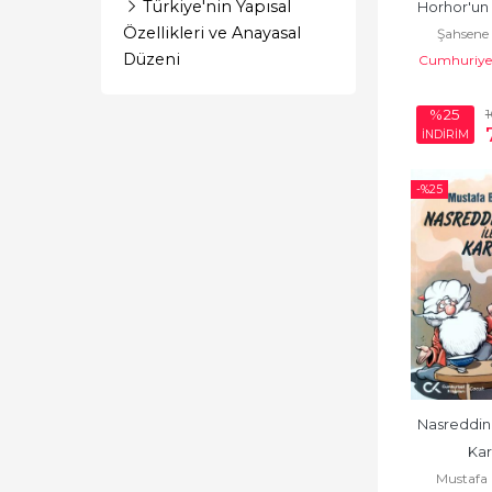
Türkiye'nin Yapısal
Horhor'un 
İnceleme
Özellikleri ve Anayasal
Şahsene
Düzeni
Cumhuriyet
İnceleme - Felsefe
İnceleme - Siyasi
%25
Yazılar
İNDİRİM
İnceleme- Derleme
-%
25
Karikatür
Kişisel Gelişim
Makale
Mektup
Oyunlar
Nasreddin 
Öykü
Kar
Popüler Bilim
Mustafa