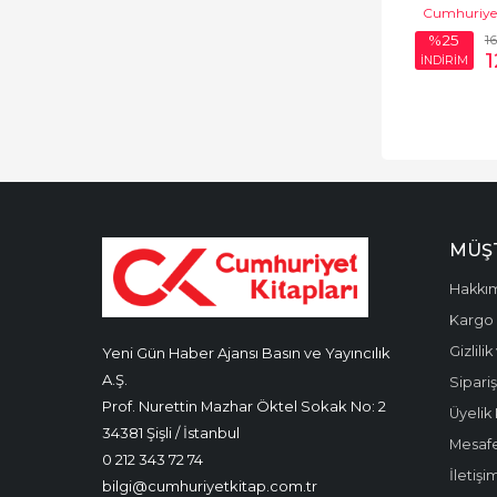
Cumhuriyet
Portreler
1
%25
1
Roman
İNDİRİM
Röportaj
Röportaj-İnceleme
Siyasi Tarih
Siyasi Yazılar
MÜŞT
Söyleşi
Hakkı
Söyleşi-İnceleme
Kargo 
Gizlili
Yeni Gün Haber Ajansı Basın ve Yayıncılık
Spor
A.Ş.
Sipariş
Şiir
Prof. Nurettin Mazhar Öktel Sokak No: 2
Üyelik 
34381 Şişli / İstanbul
Tarih
Mesafe
0 212 343 72 74
İletişi
Tiyatro
bilgi@cumhuriyetkitap.com.tr