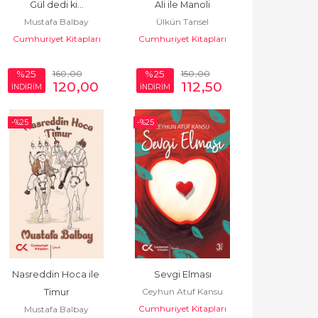
Gül dedi ki...
Ali ile Manoli
Mustafa Balbay
Ülkün Tansel
Cumhuriyet Kitapları
Cumhuriyet Kitapları
160
,00
150
,00
%25
%25
120
,00
112
,50
İNDİRİM
İNDİRİM
-%
25
-%
25
Nasreddin Hoca ile 
Sevgi Elması
Ceyhun Atuf Kansu
Timur
Cumhuriyet Kitapları
Mustafa Balbay