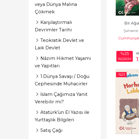
veya Dünya Malına
Edebiyat- Eleştiri
Çökmek
Eleştirel Deneme
Karşılaştırmalı
Bir Ağa
Fabl - Gülmece
Devrimler Tarihi
Şahsene
Cumhuriyet
Gençlik
Teokratik Devlet ve
Laik Devlet
Gezi
1
%25
Nâzım Hikmet Yaşamı
İNDİRİM
Gezi deneme
ve Yapıtları
-%
25
Gezi İnceleme
1.Dünya Savaşı / Doğu
Cephesinde Muhacirler
Gezi-İnceleme
İslam Çağımıza Yanıt
Gülmece
Verebilir mi?
Güncel Araştırma
Atatürk’ün El Yazısı ile
Yurttaşlık Bilgileri
Hiciv- mizah
Satış Çağı
Hikaye