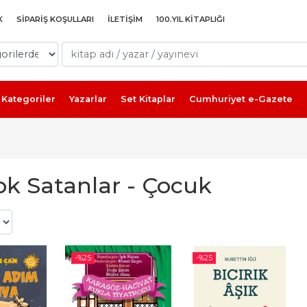
K
SIPARIŞ KOŞULLARI
İLETIŞIM
100.YIL KITAPLIĞI
Kategoriler
Yazarlar
Set Kitaplar
Cumhuriyet e-Gazete
ok Satanlar - Çocuk
-%
25
-%
25