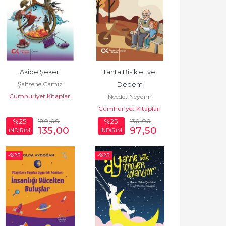
Akide Şekeri
Tahta Bisiklet ve 
Şahsene Camız
Dedem
Cumhuriyet Kitapları
Necdet Neydim
Cumhuriyet Kitapları
180
,00
130
,00
%25
%25
135
,00
97
,50
İNDİRİM
İNDİRİM
-%
25
-%
25