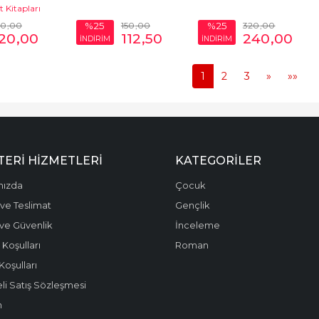
 Kitapları
60
,00
150
,00
320
,00
%25
%25
20
,00
112
,50
240
,00
İNDİRİM
İNDİRİM
1
2
3
»
»»
ERI HIZMETLERI
KATEGORILER
mızda
Çocuk
ve Teslimat
Gençlik
k ve Güvenlik
İnceleme
 Koşulları
Roman
Koşulları
li Satış Sözleşmesi
m