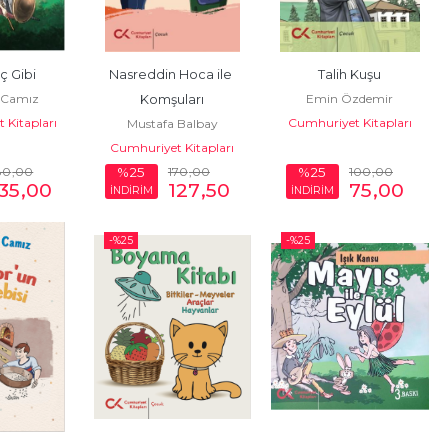
ç Gibi
Nasreddin Hoca ile 
Talih Kuşu
 Camız
Emin Özdemir
Komşuları
 Kitapları
Cumhuriyet Kitapları
Mustafa Balbay
Cumhuriyet Kitapları
80
,00
170
,00
100
,00
%25
%25
135
,00
127
,50
75
,00
İNDİRİM
İNDİRİM
-%
25
-%
25