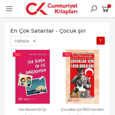
0
En Çok Satanlar - Çocuk şiir
-%
25
-%
25
Sen Benim En İyi 
Çocuklar için 1920 Dersleri