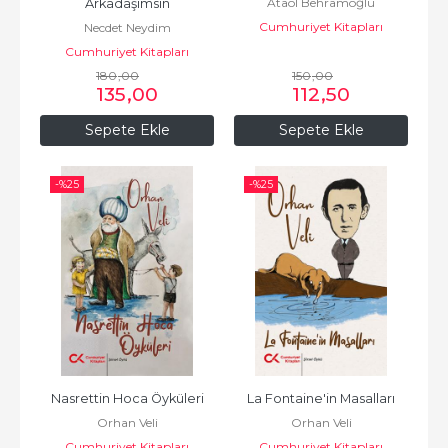
Ataol Behramoğlu
Arkadaşımsın
Cumhuriyet Kitapları
Necdet Neydim
Cumhuriyet Kitapları
180
,00
150
,00
135
,00
112
,50
Sepete Ekle
Sepete Ekle
-%
25
-%
25
Nasrettin Hoca Öyküleri
La Fontaine'in Masalları
Orhan Veli
Orhan Veli
Cumhuriyet Kitapları
Cumhuriyet Kitapları