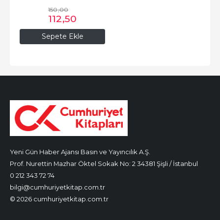
150
,00
112
,50
Sepete Ekle
Yeni Gün Haber Ajansı Basın ve Yayıncılık A.Ş.
Prof. Nurettin Mazhar Öktel Sokak No: 2 34381 Şişli / İstanbul
0 212 343 72 74
bilgi@cumhuriyetkitap.com.tr
© 2026 cumhuriyetkitap.com.tr