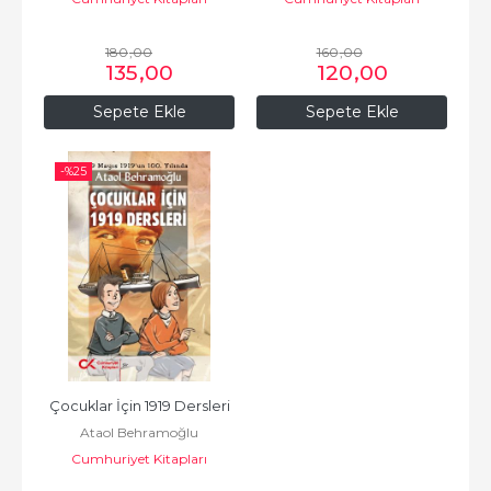
180
,00
160
,00
135
,00
120
,00
Sepete Ekle
Sepete Ekle
-%
25
Çocuklar İçin 1919 Dersleri
Ataol Behramoğlu
Cumhuriyet Kitapları