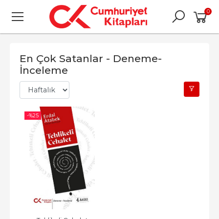
0
En Çok Satanlar - Deneme-
İnceleme
-%
25