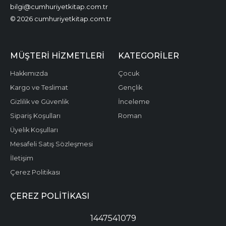
bilgi@cumhuriyetkitap.com.tr
© 2026 cumhuriyetkitap.com.tr
MÜŞTERI HIZMETLERI
KATEGORILER
Hakkımızda
Çocuk
Kargo ve Teslimat
Gençlik
Gizlilik ve Güvenlik
İnceleme
Sipariş Koşulları
Roman
Üyelik Koşulları
Mesafeli Satış Sözleşmesi
İletişim
Çerez Politikası
ÇEREZ POLITIKASI
1447541079