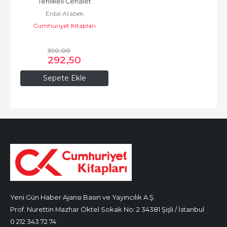
Tehlikeli Cehalet
Erdal Atabek
Cumhuriyet Kitapları
390
,00
292
,50
Sepete Ekle
Yeni Gün Haber Ajansı Basın ve Yayıncılık A.Ş.
Prof. Nurettin Mazhar Öktel Sokak No: 2 34381 Şişli / İstanbul
0 212 343 72 74