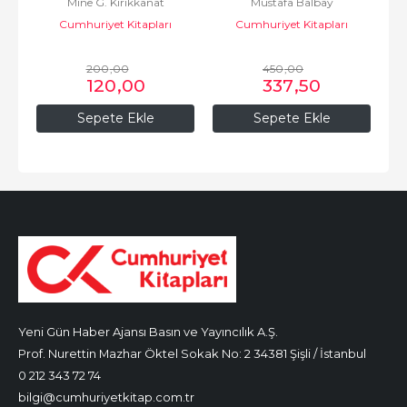
Mine G. Kırıkkanat
Mustafa Balbay
Cumhuriyet Kitapları
Cumhuriyet Kitapları
200
,00
450
,00
120
,00
337
,50
Sepete Ekle
Sepete Ekle
Yeni Gün Haber Ajansı Basın ve Yayıncılık A.Ş.
Prof. Nurettin Mazhar Öktel Sokak No: 2 34381 Şişli / İstanbul
0 212 343 72 74
bilgi@cumhuriyetkitap.com.tr