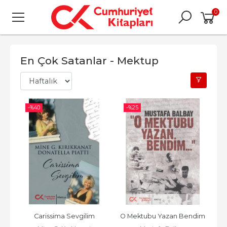
0
En Çok Satanlar - Mektup
-%
40
-%
25
Carissima Sevgilim
O Mektubu Yazan Bendim